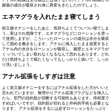
媚薬の成分が吸収され体に異変をきたしたのでしょう。
エネマグラを入れたまま寝てしまう
前立腺オナニーをしたあと、気持ちよくてついつい寝てしま
う…実はそれ危険です。エネマグラなどにローションを塗っ
て使用しますが、こういったローションの成分は水分を吸収
して固める働きをします。アナルに挿入したまま放置すると
アナル内の水分をローションが吸収し、腸壁とエネマグラが
くっついてしまい取れなくなるなんて恐れもあります。どれ
だけ気持ちよくて眠たくなってもしっかりと抜いて、しっか
り洗いましょう。
アナル拡張をしすぎは注意
よく前立腺オナニーをするにはアナル拡張をした方がいいと
言われていますが、無理やりアナル拡張プラグなどを挿入し
たら、肛門の括約筋が切断する可能性もあります。痔程度で
すめばいいですが、括約筋が切れると外科的手術も必要とな
ります。 アナル拡張をするには必ずローションをたっぷり