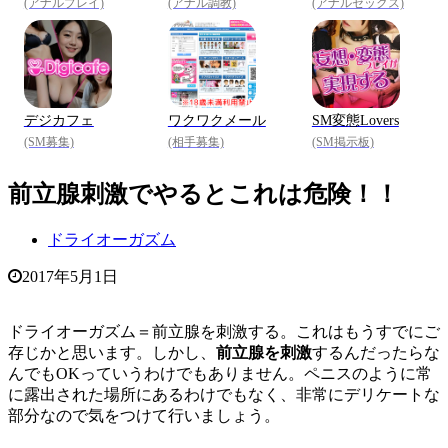
(アナルプレイ)
(アナル調教)
(アナルセックス)
デジカフェ
ワクワクメール
SM変態Lovers
(SM募集)
(相手募集)
(SM掲示板)
前立腺刺激でやるとこれは危険！！
ドライオーガズム
2017年5月1日
ドライオーガズム＝前立腺を刺激する。これはもうすでにご
存じかと思います。しかし、
前立腺を刺激
するんだったらな
んでもOKっていうわけでもありません。ペニスのように常
に露出された場所にあるわけでもなく、非常にデリケートな
部分なので気をつけて行いましょう。