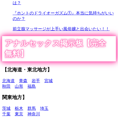
は？
『ホントのドライオーガズム①』本当に気持ちがいい
のか？
前立腺マッサージが上手い風俗嬢と出会いたい！！
アナルセックス掲示板【完全
無料】
【北海道・東北地方】
北海道
青森
岩手
宮城
秋田
山形
福島
関東地方】
茨城
栃木
群馬
埼玉
千葉
東京
神奈川