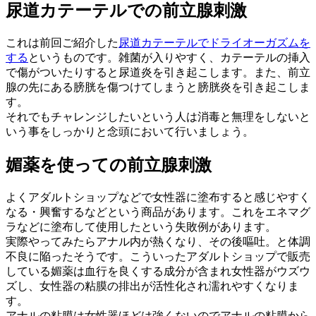
尿道カテーテルでの前立腺刺激
これは前回ご紹介した
尿道カテーテルでドライオーガズムを
する
というものです。雑菌が入りやすく、カテーテルの挿入
で傷がついたりすると尿道炎を引き起こします。また、前立
腺の先にある膀胱を傷つけてしまうと膀胱炎を引き起こしま
す。
それでもチャレンジしたいという人は消毒と無理をしないと
いう事をしっかりと念頭において行いましょう。
媚薬を使っての前立腺刺激
よくアダルトショップなどで女性器に塗布すると感じやすく
なる・興奮するなどという商品があります。これをエネマグ
ラなどに塗布して使用したという失敗例があります。
実際やってみたらアナル内が熱くなり、その後嘔吐。と体調
不良に陥ったそうです。こういったアダルトショップで販売
している媚薬は血行を良くする成分が含まれ女性器がウズウ
ズし、女性器の粘膜の排出が活性化され濡れやすくなりま
す。
アナルの粘膜は女性器ほどは強くないのでアナルの粘膜から